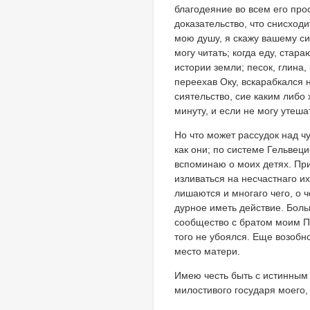
благодеяние во всем его про
доказательство, что снисход
мою душу, я скажу вашему си
могу читать; когда еду, стар
истории земли; песок, глина,
переехав Оку, вскарабкался 
сиятельство, сие каким либо 
минуту, и если не могу утеш
Но что может рассудок над чу
как они; по системе Гельвец
вспоминаю о моих детях. Пр
изливаться на несчастнаго их
лишаются и многаго чего, о 
дурное иметь действие. Больш
сообщество с братом моим П
того не убоялся. Еще возобн
место матери.
Имею честь быть с истинным
милостивого государя моего,