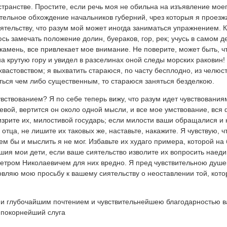
странстве. Простите, если речь моя не обильна на изъявление моег
ительное обхождение начальников губерний, чрез которыя я проезж
ятельству, что разум мой может иногда заниматься упражнением. Ко
аюсь замечать положение долин, буераков, гор, рек; учусь в самом де
 камень, все привлекает мое внимание. Не поверите, может быть, ч
на крутую гору и увидел в разселинах оной следы морских раковин!
хвастовством; я выхватить стараюся, по часту бесплодно, из челюс
аться чем либо существенным, то стараюся заняться безделкою.
вствованием? Я по себе теперь вижу, что разум идет чувствованиям
иевой, вертится он около одной мысли, и все мое умствование, вся
изрите их, милостивой государь; если милости ваши обращалися и
 отца, не лишите их таковых же, наставьте, накажите. Я чувствую, ч
чем бы и мыслить я не мог. Избавьте их худаго примера, которой н
ия мои дети, если ваше сиятельство изволите их вопросить наедине
етром Николаевичем для них вредно. Я пред чувствительною душ
овляю мою просьбу к вашему сиятельству о неоставлении той, кото
 и глубочайшим почтением и чувствительнейшею благодарностью в
 покорнейший слуга