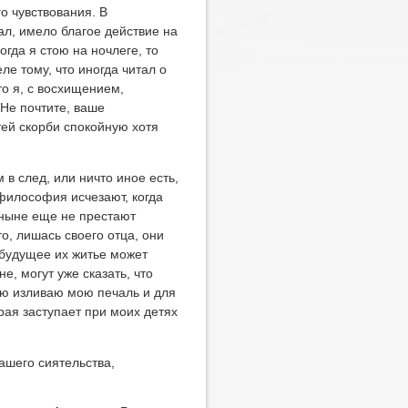
о чувствования. В
ал, имело благое действие на
гда я стою на ночлеге, то
ле тому, что иногда читал о
то я, с восхищением,
 Не почтите, ваше
тей скорби спокойную хотя
 в след, или ничто иное есть,
 философия исчезают, когда
 ныне еще не престают
то, лишась своего отца, они
а будущее их житье может
, могут уже сказать, что
ею изливаю мою печаль и для
рая заступает при моих детях
ашего сиятельства,