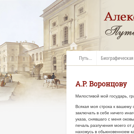
Путь...
Биографическая
А.Р. Воронцову
Милостивой мой государь, г
Всякая моя строка к вашему 
заключать в себе ничего ина
указа, снявшаго с меня оков
печаль разлучения моего от д
нахожусь в обыкновенноем ка