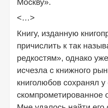
Москву».
<…>
Книгу, изданную книго
причислить к так назы
редкостям», однако уже
исчезла с книжного рын
книголюбов сохранял у 
скомпрометированное о
Мне удалось найти его