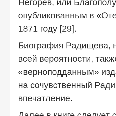
Негорев, или Благопол
опубликованным в «Оте
1871 году [29].
Биография Радищева, н
всей вероятности, так
«верноподданным» изда
на сочувственный Ради
впечатление.
Далее в книге следует